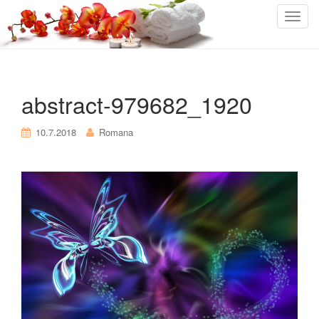
T
o
g
g
l
abstract-979682_1920
e
n
10.7.2018
Romana
a
v
i
g
a
t
i
o
n