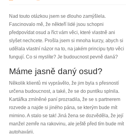
Nad touto otázkou jsem se dlouho zamýšlela.
Fascinovalo mě, že někteří lidé jsou schopni
předpovídat osud a říct vám věci, které vlastně ani
slyšet nechcete. Prošla jsem si mnoha kurzy, abych si
udělala vlastní názor na to, na jakém principu tyto věci
fungují. Co si myslíte? Je budoucnost pevně daná?
Máme jasně daný osud?
Několik klientů mi vyprávělo, že jim byla s přesností
určena budoucnost, a také, že se do puntíku splnila.
Kartářka zmíněné paní prozradila, že se s partnerem
rozvede a najde si jiného pána, se kterým bude mít
mimino. A stalo se tak! Jiná žena se dozvěděla, že její
manžel zemře na rakovinu, ale ještě před tím bude mít
autohavárii.