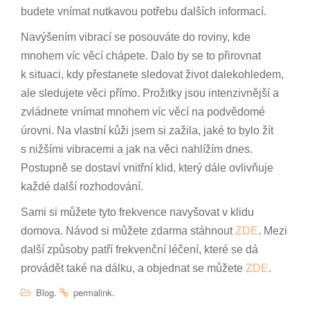
budete vnímat nutkavou potřebu dalších informací.
Navýšením vibrací se posouváte do roviny, kde
mnohem víc věcí chápete. Dalo by se to přirovnat
k situaci, kdy přestanete sledovat život dalekohledem,
ale sledujete věci přímo. Prožitky jsou intenzivnější a
zvládnete vnímat mnohem víc věcí na podvědomé
úrovni. Na vlastní kůži jsem si zažila, jaké to bylo žít
s nižšími vibracemi a jak na věci nahlížím dnes.
Postupně se dostaví vnitřní klid, který dále ovlivňuje
každé další rozhodování.
Sami si můžete tyto frekvence navyšovat v klidu
domova. Návod si můžete zdarma stáhnout
ZDE
. Mezi
další způsoby patří frekvenční léčení, které se dá
provádět také na dálku, a objednat se můžete
ZDE
.
.
.
Blog
permalink