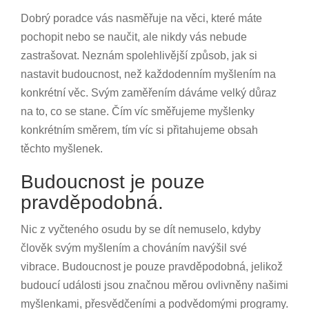
Dobrý poradce vás nasměřuje na věci, které máte
pochopit nebo se naučit, ale nikdy vás nebude
zastrašovat. Neznám spolehlivější způsob, jak si
nastavit budoucnost, než každodenním myšlením na
konkrétní věc. Svým zaměřením dáváme velký důraz
na to, co se stane. Čím víc směřujeme myšlenky
konkrétním směrem, tím víc si přitahujeme obsah
těchto myšlenek.
Budoucnost je pouze
pravděpodobná.
Nic z vyčteného osudu by se dít nemuselo, kdyby
člověk svým myšlením a chováním navýšil své
vibrace. Budoucnost je pouze pravděpodobná, jelikož
budoucí události jsou značnou měrou ovlivněny našimi
myšlenkami, přesvědčeními a podvědomými programy.