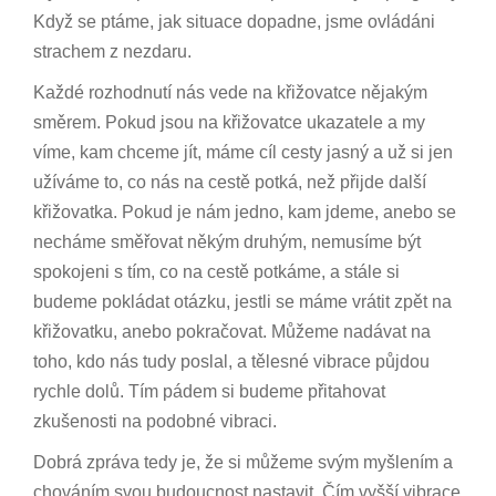
Když se ptáme, jak situace dopadne, jsme ovládáni
strachem z nezdaru.
Každé rozhodnutí nás vede na křižovatce nějakým
směrem. Pokud jsou na křižovatce ukazatele a my
víme, kam chceme jít, máme cíl cesty jasný a už si jen
užíváme to, co nás na cestě potká, než přijde další
křižovatka. Pokud je nám jedno, kam jdeme, anebo se
necháme směřovat někým druhým, nemusíme být
spokojeni s tím, co na cestě potkáme, a stále si
budeme pokládat otázku, jestli se máme vrátit zpět na
křižovatku, anebo pokračovat. Můžeme nadávat na
toho, kdo nás tudy poslal, a tělesné vibrace půjdou
rychle dolů. Tím pádem si budeme přitahovat
zkušenosti na podobné vibraci.
Dobrá zpráva tedy je, že si můžeme svým myšlením a
chováním svou budoucnost nastavit. Čím vyšší vibrace